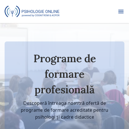
Programe de
formare
profesională
Descoperă întreaga noastră ofertă de
programe de formare acreditate pentru
psihologi și cadre didactice